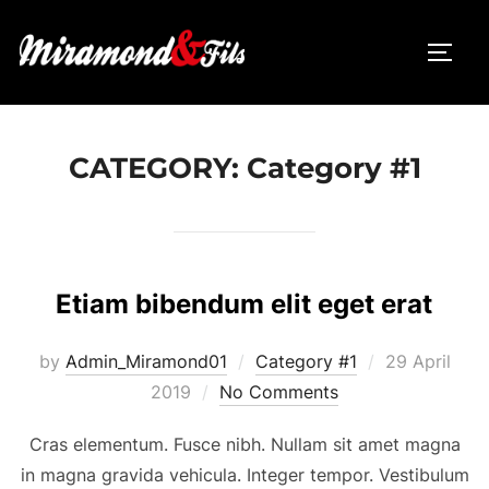
Skip
to
TOGG
content
CATEGORY:
Category #1
Etiam bibendum elit eget erat
Posted
by
Admin_Miramond01
Category #1
29 April
on
2019
No Comments
Cras elementum. Fusce nibh. Nullam sit amet magna
in magna gravida vehicula. Integer tempor. Vestibulum