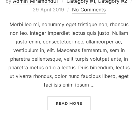
by
Admin_Miramond01
Category #1
,
Category #2
Posted
29 April 2019
No Comments
on
Morbi leo mi, nonummy eget tristique non, rhoncus
non leo. Integer imperdiet lectus quis justo. Nullam
justo enim, consectetuer nec, ullamcorper ac,
vestibulum in, elit. Maecenas fermentum, sem in
pharetra pellentesque, velit turpis volutpat ante, in
pharetra metus odio a lectus. Duis bibendum, lectus
ut viverra rhoncus, dolor nunc faucibus libero, eget
facilisis enim ipsum …
“QUIS AUTEM VEL EUM IU
READ MORE