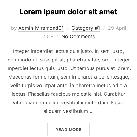
Lorem ipsum dolor sit amet
Posted
by
Admin_Miramond01
Category #1
29 April
on
2019
No Comments
Integer imperdiet lectus quis justo. In sem justo,
commodo ut, suscipit at, pharetra vitae, orci. Integer
imperdiet lectus quis justo. Ut tempus purus at lorem.
Maecenas fermentum, sem in pharetra pellentesque,
velit turpis volutpat ante, in pharetra metus odio a
lectus. Phasellus faucibus molestie nisl. Curabitur
vitae diam non enim vestibulum interdum. Fusce
aliquam vestibulum …
“LOREM IPSUM DOLOR SI
READ MORE