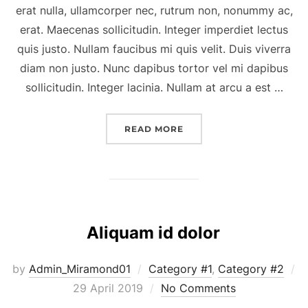
erat nulla, ullamcorper nec, rutrum non, nonummy ac,
erat. Maecenas sollicitudin. Integer imperdiet lectus
quis justo. Nullam faucibus mi quis velit. Duis viverra
diam non justo. Nunc dapibus tortor vel mi dapibus
sollicitudin. Integer lacinia. Nullam at arcu a est …
“ETIAM BIBENDUM ELIT E
READ MORE
Aliquam id dolor
by
Admin_Miramond01
Category #1
,
Category #2
Posted
29 April 2019
No Comments
on