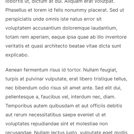
lobortis ut, dictum at dui. Aliquam erat volutpat.
Phasellus et lorem id felis nonummy placerat. Sed ut
perspiciatis unde omnis iste natus error sit
voluptatem accusantium doloremque laudantium,
totam rem aperiam, eaque ipsa quae ab illo inventore
veritatis et quasi architecto beatae vitae dicta sunt
explicabo.
Aenean fermentum risus id tortor. Nullam feugiat,
turpis at pulvinar vulputate, erat libero tristique tellus,
nec bibendum odio risus sit amet ante. Sed elit dui,
pellentesque a, faucibus vel, interdum nec, diam.
Temporibus autem quibusdam et aut officiis debitis
aut rerum necessitatibus saepe eveniet ut et
voluptates repudiandae sint et molestiae non
recusandae. Nullam lectus justo, vulputate eget mollis