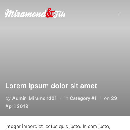
Skip
to
TOGG
content
Lorem ipsum dolor sit amet
Posted
by
Admin_Miramond01
in
Category #1
on
29
on
April 2019
Integer imperdiet lectus quis justo. In sem justo,